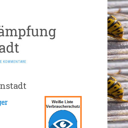
kämpfung
adt
NE KOMMENTARE
nstadt
ger