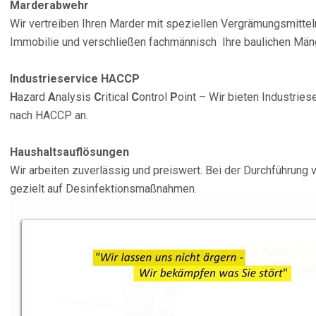
Marderabwehr
Wir vertreiben Ihren Marder mit speziellen Vergrämungsmitteln
Immobilie und verschließen fachmännisch Ihre baulichen Män
Industrieservice HACCP
H
azard
A
nalysis
C
ritical
C
ontrol
P
oint – Wir bieten Industrie
nach HACCP an.
Haushaltsauflösungen
Wir arbeiten zuverlässig und preiswert. Bei der Durchführung
gezielt auf Desinfektionsmaßnahmen.