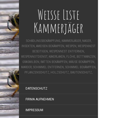
Weisse Liste
Kammerjäger
SCHÄDLINGSBEKÄMPFUNG, KAMMERJÄGER, NAGER,
INSEKTEN, AMEISEN BEKÄMPFEN, WESPEN, WESPENNEST
BESEITIGEN, WESPENNEST ENTFERNEN,
WESPENNOTDIENST, KAKERLAKEN, FLÖHE, BETTWANZEN,
GRASMILBEN, RATTEN BEKÄMPFEN, MÄUSE BEKÄMPFEN,
MARDER, SCHIMMEL ENTFERNEN, SCHIMMEL BEKÄMPFEN,
PFLANZENSCHUTZ, HOLZSCHUTZ, BAUTENSCHUTZ,
DATENSCHUTZ
FIRMA AUFNEHMEN
IMPRESSUM