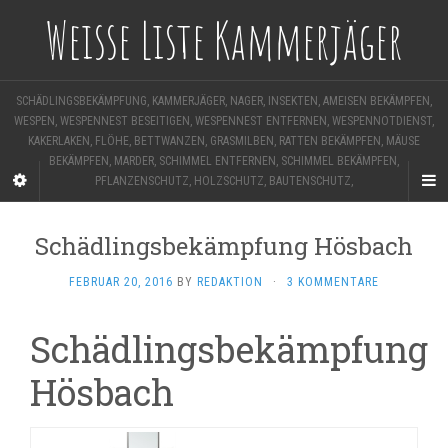
Weisse Liste Kammerjäger
SCHÄDLINGSBEKÄMPFUNG, KAMMERJÄGER, NAGER, INSEKTEN, AMEISEN BEKÄMPFEN,
WESPEN, WESPENNEST BESEITIGEN, WESPENNEST ENTFERNEN, WESPENNOTDIENST,
KAKERLAKEN, FLÖHE, BETTWANZEN, GRASMILBEN, RATTEN BEKÄMPFEN, MÄUSE
BEKÄMPFEN, MARDER, SCHIMMEL ENTFERNEN, SCHIMMEL BEKÄMPFEN,
PFLANZENSCHUTZ, HOLZSCHUTZ, BAUTENSCHUTZ,
Schädlingsbekämpfung Hösbach
FEBRUAR 20, 2016
BY
REDAKTION
·
3 KOMMENTARE
Schädlingsbekämpfung
Hösbach