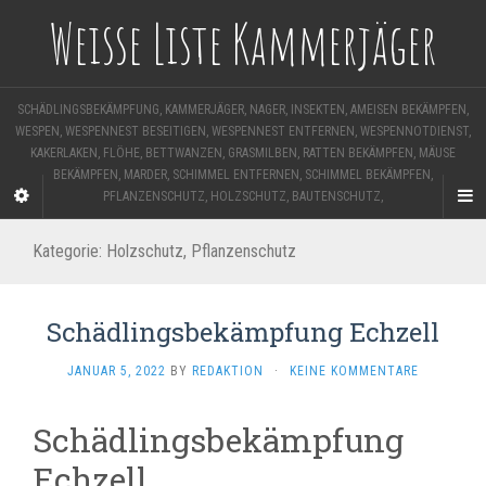
Weisse Liste Kammerjäger
SCHÄDLINGSBEKÄMPFUNG, KAMMERJÄGER, NAGER, INSEKTEN, AMEISEN BEKÄMPFEN,
WESPEN, WESPENNEST BESEITIGEN, WESPENNEST ENTFERNEN, WESPENNOTDIENST,
KAKERLAKEN, FLÖHE, BETTWANZEN, GRASMILBEN, RATTEN BEKÄMPFEN, MÄUSE
BEKÄMPFEN, MARDER, SCHIMMEL ENTFERNEN, SCHIMMEL BEKÄMPFEN,
PFLANZENSCHUTZ, HOLZSCHUTZ, BAUTENSCHUTZ,
Kategorie:
Holzschutz, Pflanzenschutz
Schädlingsbekämpfung Echzell
JANUAR 5, 2022
BY
REDAKTION
·
KEINE KOMMENTARE
Schädlingsbekämpfung
Echzell