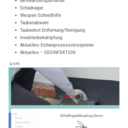
Bettwanzenspürhunde
Schadnager
Wespen Schnellhilfe
Taubenabwehr
Taubenkot Entfernung/Reinigung
Insektenbekämpfung
Aktuelles-Eichenprozessionsspinner
Aktuelles – DESINFEKTION
u.v.m.