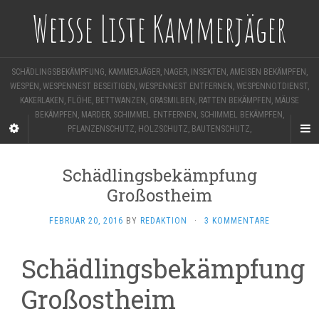
Weisse Liste Kammerjäger
SCHÄDLINGSBEKÄMPFUNG, KAMMERJÄGER, NAGER, INSEKTEN, AMEISEN BEKÄMPFEN,
WESPEN, WESPENNEST BESEITIGEN, WESPENNEST ENTFERNEN, WESPENNOTDIENST,
KAKERLAKEN, FLÖHE, BETTWANZEN, GRASMILBEN, RATTEN BEKÄMPFEN, MÄUSE
BEKÄMPFEN, MARDER, SCHIMMEL ENTFERNEN, SCHIMMEL BEKÄMPFEN,
PFLANZENSCHUTZ, HOLZSCHUTZ, BAUTENSCHUTZ,
Schädlingsbekämpfung
Großostheim
FEBRUAR 20, 2016
BY
REDAKTION
·
3 KOMMENTARE
Schädlingsbekämpfung
Großostheim