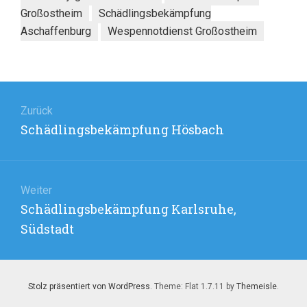
Großostheim
Schädlingsbekämpfung
Aschaffenburg
Wespennotdienst Großostheim
Beitragsnavigation
Zurück
Vorheriger
Schädlingsbekämpfung Hösbach
Beitrag:
Weiter
Nächster
Schädlingsbekämpfung Karlsruhe,
Beitrag:
Südstadt
Stolz präsentiert von WordPress
. Theme: Flat 1.7.11 by
Themeisle
.