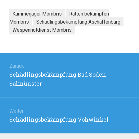
Kammerjäger Mömbris
Ratten bekämpfen
Mömbris
Schädlingsbekämpfung Aschaffenburg
Wespennotdienst Mömbris
Beitragsnavigation
Zurück
Vorheriger
Schädlingsbekämpfung Bad Soden
Beitrag:
Salmünster
Weiter
Nächster
Schädlingsbekämpfung Vohwinkel
Beitrag: