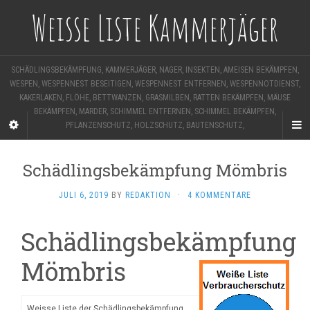
Weisse Liste Kammerjäger
SCHÄDLINGSBEKÄMPFUNG, KAMMERJÄGER, NAGER, INSEKTEN, AMEISEN BEKÄMPFEN,
WESPEN, WESPENNEST BESEITIGEN, WESPENNEST ENTFERNEN, WESPENNOTDIENST,
KAKERLAKEN, FLÖHE, BETTWANZEN, GRASMILBEN, RATTEN BEKÄMPFEN, MÄUSE
BEKÄMPFEN, MARDER, SCHIMMEL ENTFERNEN, SCHIMMEL BEKÄMPFEN,
PFLANZENSCHUTZ, HOLZSCHUTZ, BAUTENSCHUTZ,
Schädlingsbekämpfung Mömbris
JULI 6, 2019
BY
REDAKTION
·
4 KOMMENTARE
Schädlingsbekämpfung
Mömbris
Weisse Liste der Schädlingsbekämpfung