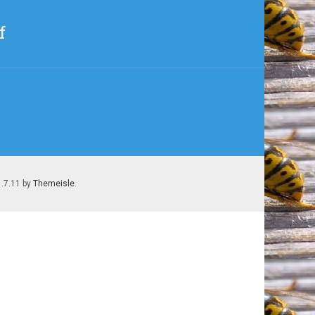
f
1.7.11 by
Themeisle
.