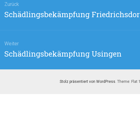
Zurück
Vorheriger
Schädlingsbekämpfung Friedrichsdor
Beitrag:
Weiter
Nächster
Schädlingsbekämpfung Usingen
Beitrag:
Stolz präsentiert von WordPress
. Theme: Flat 