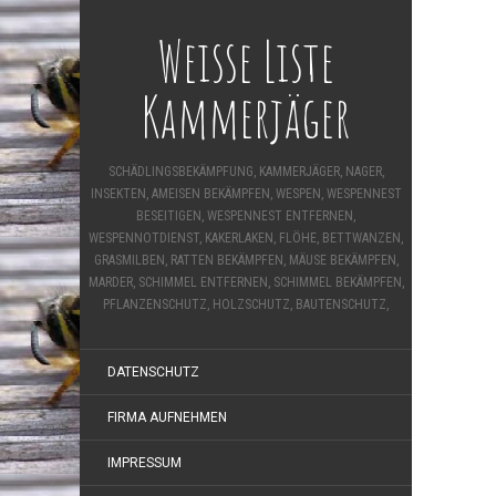
Weisse Liste
Kammerjäger
SCHÄDLINGSBEKÄMPFUNG, KAMMERJÄGER, NAGER,
INSEKTEN, AMEISEN BEKÄMPFEN, WESPEN, WESPENNEST
BESEITIGEN, WESPENNEST ENTFERNEN,
WESPENNOTDIENST, KAKERLAKEN, FLÖHE, BETTWANZEN,
GRASMILBEN, RATTEN BEKÄMPFEN, MÄUSE BEKÄMPFEN,
MARDER, SCHIMMEL ENTFERNEN, SCHIMMEL BEKÄMPFEN,
PFLANZENSCHUTZ, HOLZSCHUTZ, BAUTENSCHUTZ,
DATENSCHUTZ
FIRMA AUFNEHMEN
IMPRESSUM