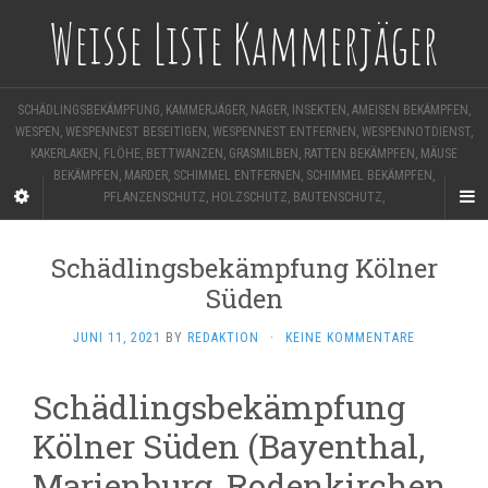
Weisse Liste Kammerjäger
SCHÄDLINGSBEKÄMPFUNG, KAMMERJÄGER, NAGER, INSEKTEN, AMEISEN BEKÄMPFEN,
WESPEN, WESPENNEST BESEITIGEN, WESPENNEST ENTFERNEN, WESPENNOTDIENST,
KAKERLAKEN, FLÖHE, BETTWANZEN, GRASMILBEN, RATTEN BEKÄMPFEN, MÄUSE
BEKÄMPFEN, MARDER, SCHIMMEL ENTFERNEN, SCHIMMEL BEKÄMPFEN,
PFLANZENSCHUTZ, HOLZSCHUTZ, BAUTENSCHUTZ,
Schädlingsbekämpfung Kölner
Süden
JUNI 11, 2021
BY
REDAKTION
·
KEINE KOMMENTARE
Schädlingsbekämpfung
Kölner Süden (Bayenthal,
Marienburg, Rodenkirchen,