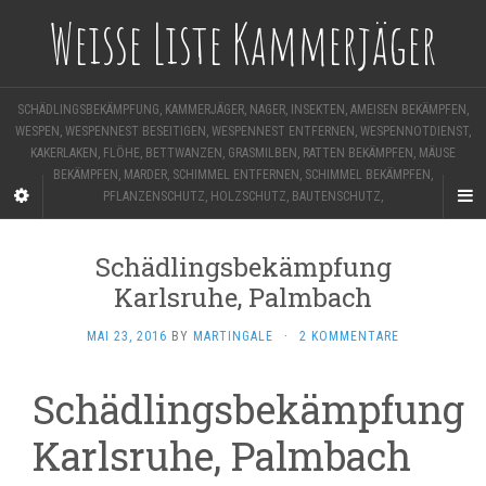
Weisse Liste Kammerjäger
SCHÄDLINGSBEKÄMPFUNG, KAMMERJÄGER, NAGER, INSEKTEN, AMEISEN BEKÄMPFEN,
WESPEN, WESPENNEST BESEITIGEN, WESPENNEST ENTFERNEN, WESPENNOTDIENST,
KAKERLAKEN, FLÖHE, BETTWANZEN, GRASMILBEN, RATTEN BEKÄMPFEN, MÄUSE
BEKÄMPFEN, MARDER, SCHIMMEL ENTFERNEN, SCHIMMEL BEKÄMPFEN,
PFLANZENSCHUTZ, HOLZSCHUTZ, BAUTENSCHUTZ,
Schädlingsbekämpfung
Karlsruhe, Palmbach
MAI 23, 2016
BY
MARTINGALE
·
2 KOMMENTARE
Schädlingsbekämpfung
Karlsruhe, Palmbach