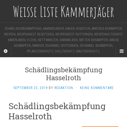
Weisse Liste Kammerjäger
SCHÄDLINGSBEKÄMPFUNG, KAMMERJÄGER, NAGER, INSEKTEN, AMEISEN BEKÄMPFEN,
WESPEN, WESPENNEST BESEITIGEN, WESPENNEST ENTFERNEN, WESPENNOTDIENST,
KAKERLAKEN, FLÖHE, BETTWANZEN, GRASMILBEN, RATTEN BEKÄMPFEN, MÄUSE
BEKÄMPFEN, MARDER, SCHIMMEL ENTFERNEN, SCHIMMEL BEKÄMPFEN,
PFLANZENSCHUTZ, HOLZSCHUTZ, BAUTENSCHUTZ,
Schädlingsbekämpfung
Hasselroth
SEPTEMBER 23, 2019
BY
REDAKTION
·
KEINE KOMMENTARE
Schädlingsbekämpfung
Hasselroth