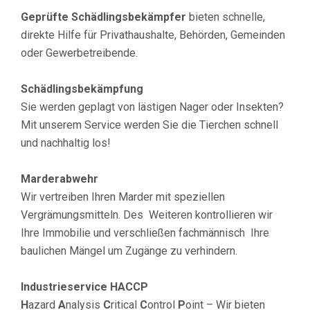
Geprüfte Schädlingsbekämpfer
bieten schnelle,
direkte Hilfe für Privathaushalte, Behörden, Gemeinden
oder Gewerbetreibende.
Schädlingsbekämpfung
Sie werden geplagt von lästigen Nager oder Insekten?
Mit unserem Service werden Sie die Tierchen schnell
und nachhaltig los!
Marderabwehr
Wir vertreiben Ihren Marder mit speziellen
Vergrämungsmitteln. Des Weiteren kontrollieren wir
Ihre Immobilie und verschließen fachmännisch Ihre
baulichen Mängel um Zugänge zu verhindern.
Industrieservice HACCP
H
azard
A
nalysis
C
ritical
C
ontrol
P
oint – Wir bieten