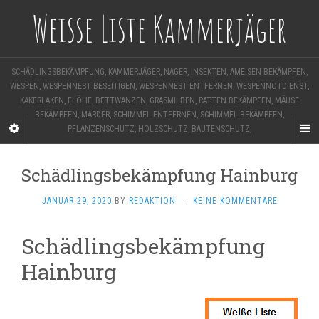
Weisse Liste Kammerjäger
SCHÄDLINGSBEKÄMPFUNG, KAMMERJÄGER, NAGER, INSEKTEN, AMEISEN BEKÄMPFEN,
WESPEN, WESPENNEST BESEITIGEN, WESPENNEST ENTFERNEN, WESPENNOTDIENST,
KAKERLAKEN, FLÖHE, BETTWANZEN, GRASMILBEN, RATTEN BEKÄMPFEN, MÄUSE
BEKÄMPFEN, MARDER, SCHIMMEL ENTFERNEN, SCHIMMEL BEKÄMPFEN,
PFLANZENSCHUTZ, HOLZSCHUTZ, BAUTENSCHUTZ,
Schädlingsbekämpfung Hainburg
JANUAR 29, 2020
BY
REDAKTION
·
KEINE KOMMENTARE
Schädlingsbekämpfung
Hainburg