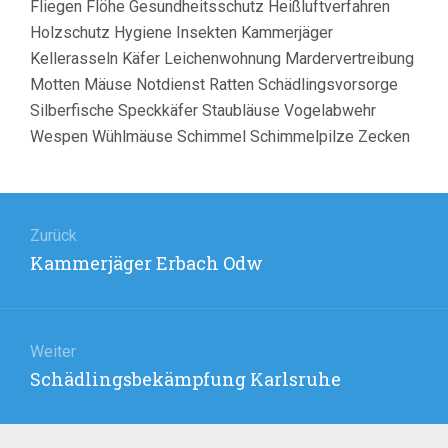
Fliegen Flöhe Gesundheitsschutz Heißluftverfahren
Holzschutz Hygiene Insekten Kammerjäger
Kellerasseln Käfer Leichenwohnung Mardervertreibung
Motten Mäuse Notdienst Ratten Schädlingsvorsorge
Silberfische Speckkäfer Staubläuse Vogelabwehr
Wespen Wühlmäuse Schimmel Schimmelpilze Zecken
Beitragsnavigation
Zurück
Vorheriger
Kammerjäger Erbach Odw
Beitrag:
Weiter
Nächster
Schädlingsbekämpfung Karlsruhe
Beitrag: