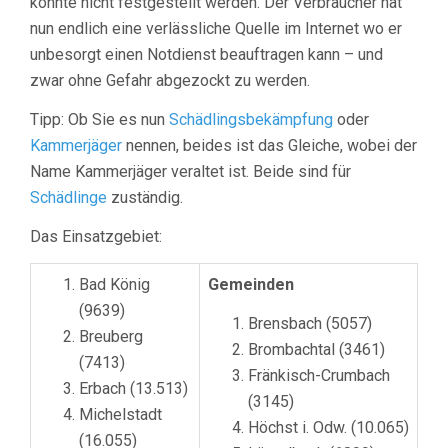
konnte nicht festgestellt werden. Der Verbraucher hat
nun endlich eine verlässliche Quelle im Internet wo er
unbesorgt einen Notdienst beauftragen kann – und
zwar ohne Gefahr abgezockt zu werden.
Tipp: Ob Sie es nun
Schädlingsbekämpfung
oder
Kammerjäger
nennen, beides ist das Gleiche, wobei der
Name Kammerjäger veraltet ist. Beide sind für
Schädlinge
zuständig.
Das Einsatzgebiet:
Bad König
Gemeinden
(9639)
Brensbach (5057)
Breuberg
Brombachtal (3461)
(7413)
Fränkisch-Crumbach
Erbach (13.513)
(3145)
Michelstadt
Höchst i. Odw. (10.065)
(16.055)