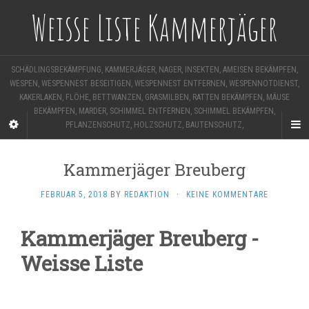
Weisse Liste Kammerjäger
SCHÄDLINGSBEKÄMPFUNG, KAMMERJÄGER, NAGER, INSEKTEN, AMEISEN BEKÄMPFEN,
WESPEN, WESPENNEST BESEITIGEN, WESPENNEST ENTFERNEN, WESPENNOTDIENST,
KAKERLAKEN, FLÖHE, BETTWANZEN, GRASMILBEN, RATTEN BEKÄMPFEN, MÄUSE
BEKÄMPFEN, MARDER, SCHIMMEL ENTFERNEN, SCHIMMEL BEKÄMPFEN,
PFLANZENSCHUTZ, HOLZSCHUTZ, BAUTENSCHUTZ,
Kammerjäger Breuberg
FEBRUAR 5, 2018
BY
REDAKTION
·
KEINE KOMMENTARE
Kammerjäger Breuberg -
Weisse Liste