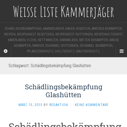
Weisse Liste Kammerjäger
SCHÄDLINGSBEKÄMPFUNG, KAMMERJÄGER, NAGER, INSEKTEN, AMEISEN BEKÄMPFEN,
WESPEN, WESPENNEST BESEITIGEN, WESPENNEST ENTFERNEN, WESPENNOTDIENST,
KAKERLAKEN, FLÖHE, BETTWANZEN, GRASMILBEN, RATTEN BEKÄMPFEN, MÄUSE
BEKÄMPFEN, MARDER, SCHIMMEL ENTFERNEN, SCHIMMEL BEKÄMPFEN,
PFLANZENSCHUTZ, HOLZSCHUTZ, BAUTENSCHUTZ,
Schlagwort:
Schädlingsbekämpfung Glashütten
Schädlingsbekämpfung
Glashütten
MÄRZ 15, 2015
BY
REDAKTION
·
KEINE KOMMENTARE
Schädlingsbekämpfung